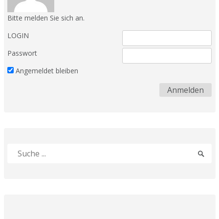
Bitte melden Sie sich an.
LOGIN
Passwort
Angemeldet bleiben
Suche
Sucha
nach:
absen