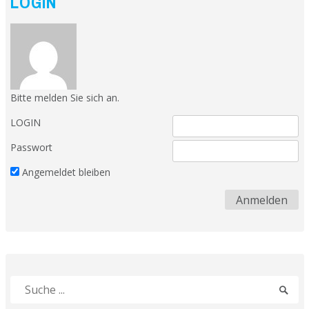
LOGIN
Bitte melden Sie sich an.
LOGIN
Passwort
Angemeldet bleiben
Suche
Sucha
nach:
absen