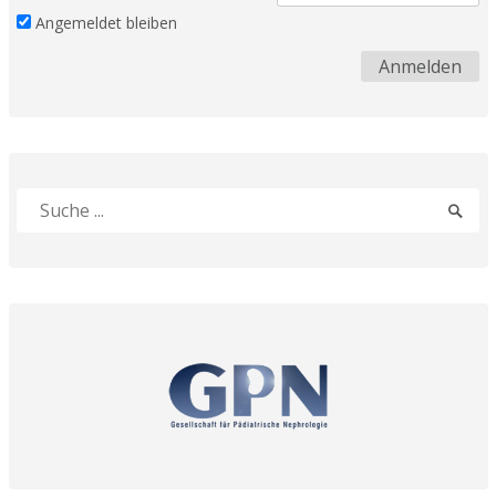
Angemeldet bleiben
Suche
Sucha
nach:
absen