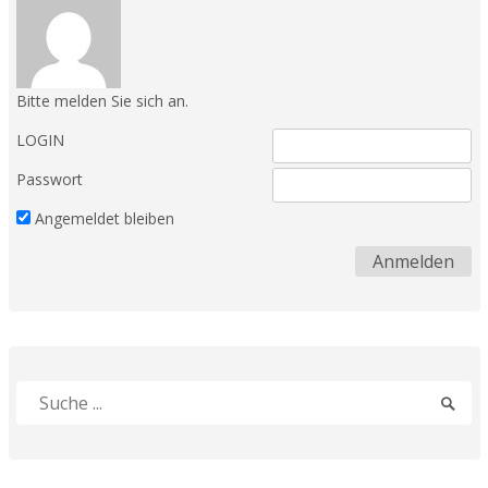
Bitte melden Sie sich an.
LOGIN
Passwort
Angemeldet bleiben
Suche
Sucha
nach:
absen